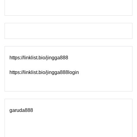
https://linklist.bio/jingga888
https://linklist.bio/jingga888login
garuda888