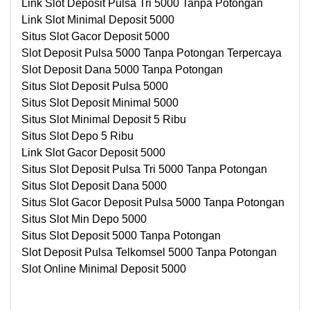
Link Slot Deposit Pulsa Tri 5000 Tanpa Potongan
Link Slot Minimal Deposit 5000
Situs Slot Gacor Deposit 5000
Slot Deposit Pulsa 5000 Tanpa Potongan Terpercaya
Slot Deposit Dana 5000 Tanpa Potongan
Situs Slot Deposit Pulsa 5000
Situs Slot Deposit Minimal 5000
Situs Slot Minimal Deposit 5 Ribu
Situs Slot Depo 5 Ribu
Link Slot Gacor Deposit 5000
Situs Slot Deposit Pulsa Tri 5000 Tanpa Potongan
Situs Slot Deposit Dana 5000
Situs Slot Gacor Deposit Pulsa 5000 Tanpa Potongan
Situs Slot Min Depo 5000
Situs Slot Deposit 5000 Tanpa Potongan
Slot Deposit Pulsa Telkomsel 5000 Tanpa Potongan
Slot Online Minimal Deposit 5000