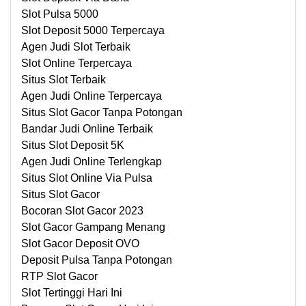
Slot Pulsa 5000
Slot Deposit 5000 Terpercaya
Agen Judi Slot Terbaik
Slot Online Terpercaya
Situs Slot Terbaik
Agen Judi Online Terpercaya
Situs Slot Gacor Tanpa Potongan
Bandar Judi Online Terbaik
Situs Slot Deposit 5K
Agen Judi Online Terlengkap
Situs Slot Online Via Pulsa
Situs Slot Gacor
Bocoran Slot Gacor 2023
Slot Gacor Gampang Menang
Slot Gacor Deposit OVO
Deposit Pulsa Tanpa Potongan
RTP Slot Gacor
Slot Tertinggi Hari Ini