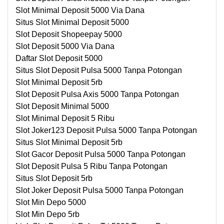
Slot Minimal Deposit 5000 Via Dana
Situs Slot Minimal Deposit 5000
Slot Deposit Shopeepay 5000
Slot Deposit 5000 Via Dana
Daftar Slot Deposit 5000
Situs Slot Deposit Pulsa 5000 Tanpa Potongan
Slot Minimal Deposit 5rb
Slot Deposit Pulsa Axis 5000 Tanpa Potongan
Slot Deposit Minimal 5000
Slot Minimal Deposit 5 Ribu
Slot Joker123 Deposit Pulsa 5000 Tanpa Potongan
Situs Slot Minimal Deposit 5rb
Slot Gacor Deposit Pulsa 5000 Tanpa Potongan
Slot Deposit Pulsa 5 Ribu Tanpa Potongan
Situs Slot Deposit 5rb
Slot Joker Deposit Pulsa 5000 Tanpa Potongan
Slot Min Depo 5000
Slot Min Depo 5rb