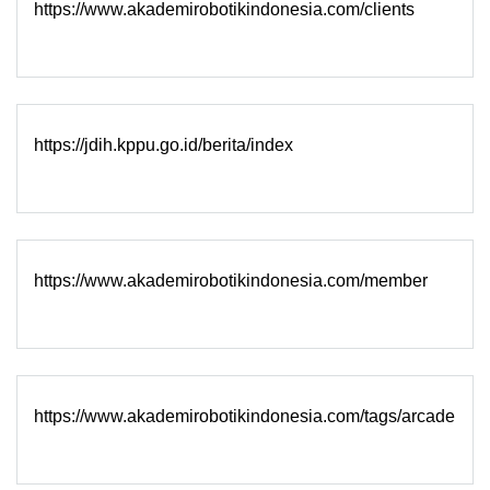
https://www.akademirobotikindonesia.com/clients
https://jdih.kppu.go.id/berita/index
https://www.akademirobotikindonesia.com/member
https://www.akademirobotikindonesia.com/tags/arcade