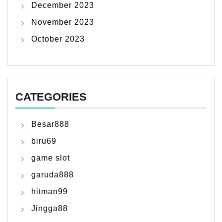
December 2023
November 2023
October 2023
CATEGORIES
Besar888
biru69
game slot
garuda888
hitman99
Jingga88