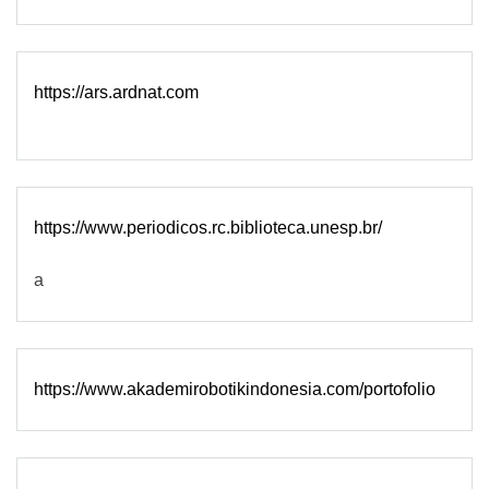
https://ars.ardnat.com
https://www.periodicos.rc.biblioteca.unesp.br/
a
https://www.akademirobotikindonesia.com/portofolio