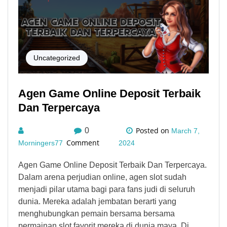
Uncategorized
Agen Game Online Deposit Terbaik
Dan Terpercaya
Posted on
0
March 7,
Comment
Morningers77
2024
Agen Game Online Deposit Terbaik Dan Terpercaya.
Dalam arena perjudian online, agen slot sudah
menjadi pilar utama bagi para fans judi di seluruh
dunia. Mereka adalah jembatan berarti yang
menghubungkan pemain bersama bersama
permainan slot favorit mereka di dunia maya. Di