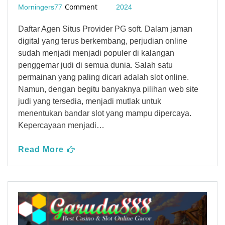
Comment
Morningers77
2024
Daftar Agen Situs Provider PG soft. Dalam jaman
digital yang terus berkembang, perjudian online
sudah menjadi menjadi populer di kalangan
penggemar judi di semua dunia. Salah satu
permainan yang paling dicari adalah slot online.
Namun, dengan begitu banyaknya pilihan web site
judi yang tersedia, menjadi mutlak untuk
menentukan bandar slot yang mampu dipercaya.
Kepercayaan menjadi…
Read More