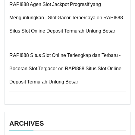
RAPI888 Agen Slot Jackpot Progresif yang
Menguntungkan - Slot Gacor Terpercaya
on
RAPI888
Situs Slot Online Deposit Termurah Untung Besar
RAPI888 Situs Slot Online Terlengkap dan Terbaru -
Bocoran Slot Tergacor
on
RAPI888 Situs Slot Online
Deposit Termurah Untung Besar
ARCHIVES