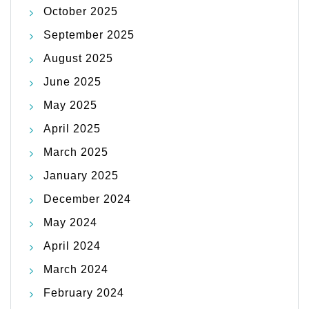
October 2025
September 2025
August 2025
June 2025
May 2025
April 2025
March 2025
January 2025
December 2024
May 2024
April 2024
March 2024
February 2024