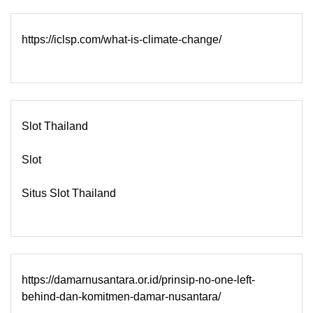
https://iclsp.com/what-is-climate-change/
Slot Thailand
Slot
Situs Slot Thailand
https://damarnusantara.or.id/prinsip-no-one-left-
behind-dan-komitmen-damar-nusantara/