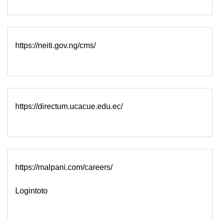
https://neiti.gov.ng/cms/
https://directum.ucacue.edu.ec/
https://malpani.com/careers/
Logintoto