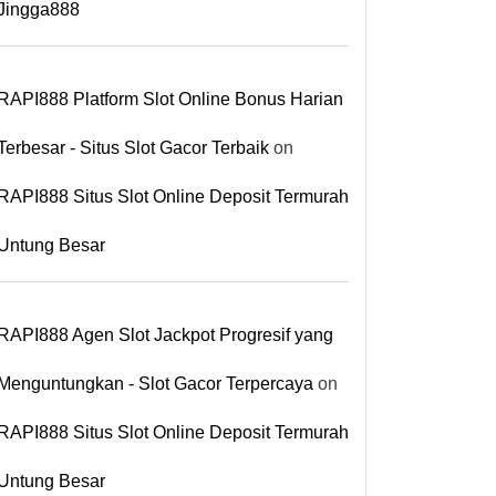
Jingga888
RAPI888 Platform Slot Online Bonus Harian
Terbesar - Situs Slot Gacor Terbaik
on
RAPI888 Situs Slot Online Deposit Termurah
Untung Besar
RAPI888 Agen Slot Jackpot Progresif yang
Menguntungkan - Slot Gacor Terpercaya
on
RAPI888 Situs Slot Online Deposit Termurah
Untung Besar