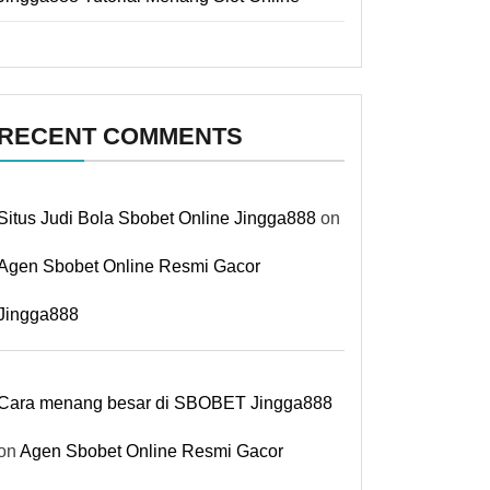
RECENT COMMENTS
Situs Judi Bola Sbobet Online Jingga888
on
Agen Sbobet Online Resmi Gacor
Jingga888
Cara menang besar di SBOBET Jingga888
on
Agen Sbobet Online Resmi Gacor