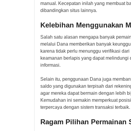
manual. Kecepatan inilah yang membuat b
dibandingkan situs lainnya.
Kelebihan Menggunakan Me
Salah satu alasan mengapa banyak pemain
melalui Dana memberikan banyak keunggula
karena tidak perlu menunggu verifikasi dar
keamanan berlapis yang dapat melindungi d
informasi.
Selain itu, penggunaan Dana juga memban
saldo yang digunakan terpisah dari rekenin
agar mereka dapat bermain dengan lebih b
Kemudahan ini semakin memperkuat posis
terpercaya dengan sistem transaksi terbaik.
Ragam Pilihan Permainan S