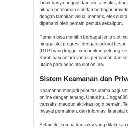
Tidak hanya unggul dari sisi transaksi, Ji
pilihan permainan slot dari berbagai provi
dengan tampilan visual menarik, efek su
dipahami oleh pemain pemula sekalipun.
Pemain bisa memilih berbagai jenis slot mula
hingga slot progresif dengan jackpot besar.
(RTP) yang tinggi, memberikan peluang kem
Kombinasi antara variasi permainan dan k
utama para pencinta slot online.
Sistem Keamanan dan Priva
Keamanan menjadi prioritas utama bagi set
online dengan tenang. Untuk itu, Jingga888
transaksi maupun aktivitas login pemain. T
riwayat permainan, dan informasi finansial d
Selain itu, semua transaksi yang dilakukan