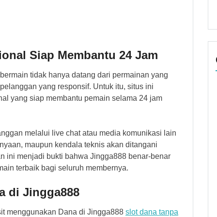
ional Siap Membantu 24 Jam
rmain tidak hanya datang dari permainan yang
elanggan yang responsif. Untuk itu, situs ini
onal yang siap membantu pemain selama 24 jam
ggan melalui live chat atau media komunikasi lain
rtanyaan, maupun kendala teknis akan ditangani
 ini menjadi bukti bahwa Jingga888 benar-benar
in terbaik bagi seluruh membernya.
a di Jingga888
sit menggunakan Dana di Jingga888
slot dana tanpa