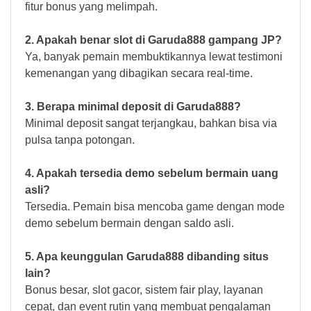
fitur bonus yang melimpah.
2. Apakah benar slot di Garuda888 gampang JP?
Ya, banyak pemain membuktikannya lewat testimoni
kemenangan yang dibagikan secara real-time.
3. Berapa minimal deposit di Garuda888?
Minimal deposit sangat terjangkau, bahkan bisa via
pulsa tanpa potongan.
4. Apakah tersedia demo sebelum bermain uang
asli?
Tersedia. Pemain bisa mencoba game dengan mode
demo sebelum bermain dengan saldo asli.
5. Apa keunggulan Garuda888 dibanding situs
lain?
Bonus besar, slot gacor, sistem fair play, layanan
cepat, dan event rutin yang membuat pengalaman