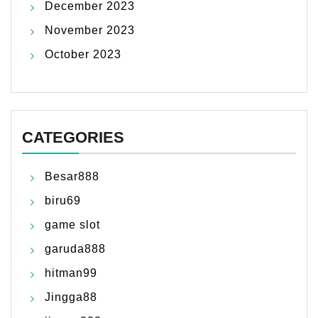
December 2023
November 2023
October 2023
CATEGORIES
Besar888
biru69
game slot
garuda888
hitman99
Jingga88