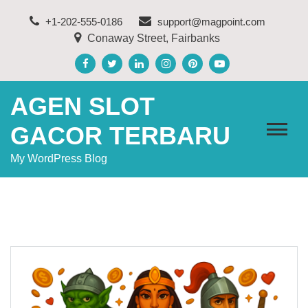
Skip
+1-202-555-0186
support@magpoint.com
to
Conaway Street, Fairbanks
content
AGEN SLOT
GACOR TERBARU
My WordPress Blog