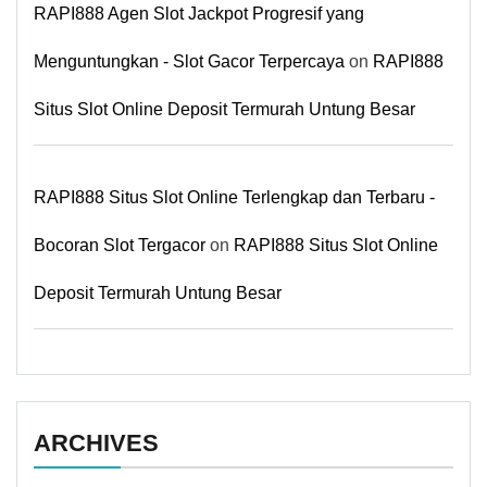
RAPI888 Agen Slot Jackpot Progresif yang
Menguntungkan - Slot Gacor Terpercaya
on
RAPI888
Situs Slot Online Deposit Termurah Untung Besar
RAPI888 Situs Slot Online Terlengkap dan Terbaru -
Bocoran Slot Tergacor
on
RAPI888 Situs Slot Online
Deposit Termurah Untung Besar
ARCHIVES