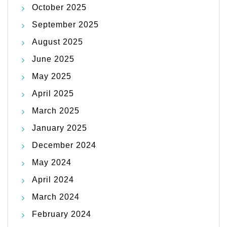
October 2025
September 2025
August 2025
June 2025
May 2025
April 2025
March 2025
January 2025
December 2024
May 2024
April 2024
March 2024
February 2024