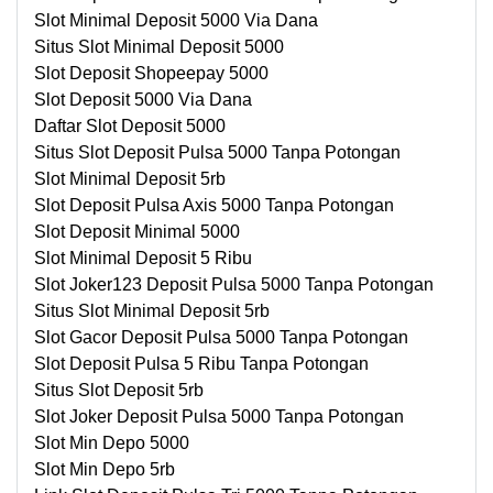
Slot Minimal Deposit 5000 Via Dana
Situs Slot Minimal Deposit 5000
Slot Deposit Shopeepay 5000
Slot Deposit 5000 Via Dana
Daftar Slot Deposit 5000
Situs Slot Deposit Pulsa 5000 Tanpa Potongan
Slot Minimal Deposit 5rb
Slot Deposit Pulsa Axis 5000 Tanpa Potongan
Slot Deposit Minimal 5000
Slot Minimal Deposit 5 Ribu
Slot Joker123 Deposit Pulsa 5000 Tanpa Potongan
Situs Slot Minimal Deposit 5rb
Slot Gacor Deposit Pulsa 5000 Tanpa Potongan
Slot Deposit Pulsa 5 Ribu Tanpa Potongan
Situs Slot Deposit 5rb
Slot Joker Deposit Pulsa 5000 Tanpa Potongan
Slot Min Depo 5000
Slot Min Depo 5rb