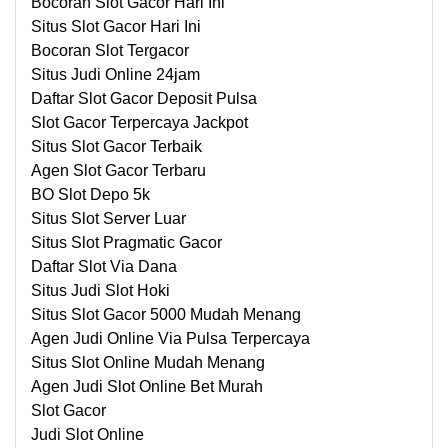
Bocoran Slot Gacor Hari Ini
Situs Slot Gacor Hari Ini
Bocoran Slot Tergacor
Situs Judi Online 24jam
Daftar Slot Gacor Deposit Pulsa
Slot Gacor Terpercaya Jackpot
Situs Slot Gacor Terbaik
Agen Slot Gacor Terbaru
BO Slot Depo 5k
Situs Slot Server Luar
Situs Slot Pragmatic Gacor
Daftar Slot Via Dana
Situs Judi Slot Hoki
Situs Slot Gacor 5000 Mudah Menang
Agen Judi Online Via Pulsa Terpercaya
Situs Slot Online Mudah Menang
Agen Judi Slot Online Bet Murah
Slot Gacor
Judi Slot Online