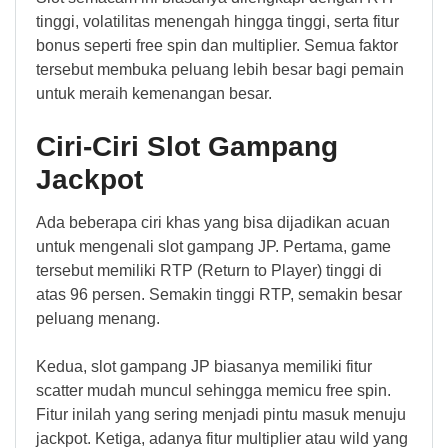
tinggi, volatilitas menengah hingga tinggi, serta fitur
bonus seperti free spin dan multiplier. Semua faktor
tersebut membuka peluang lebih besar bagi pemain
untuk meraih kemenangan besar.
Ciri-Ciri Slot Gampang
Jackpot
Ada beberapa ciri khas yang bisa dijadikan acuan
untuk mengenali slot gampang JP. Pertama, game
tersebut memiliki RTP (Return to Player) tinggi di
atas 96 persen. Semakin tinggi RTP, semakin besar
peluang menang.
Kedua, slot gampang JP biasanya memiliki fitur
scatter mudah muncul sehingga memicu free spin.
Fitur inilah yang sering menjadi pintu masuk menuju
jackpot. Ketiga, adanya fitur multiplier atau wild yang