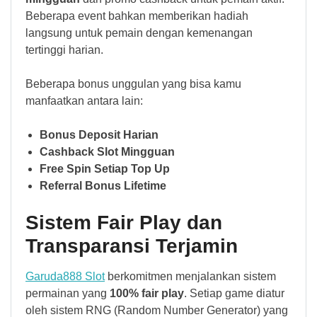
Beberapa event bahkan memberikan hadiah
langsung untuk pemain dengan kemenangan
tertinggi harian.
Beberapa bonus unggulan yang bisa kamu
manfaatkan antara lain:
Bonus Deposit Harian
Cashback Slot Mingguan
Free Spin Setiap Top Up
Referral Bonus Lifetime
Sistem Fair Play dan
Transparansi Terjamin
Garuda888 Slot
berkomitmen menjalankan sistem
permainan yang
100% fair play
. Setiap game diatur
oleh sistem RNG (Random Number Generator) yang