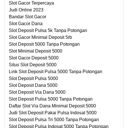
Slot Gacor Terpercaya
Judi Online 2023
Bandar Slot Gacor
Slot Gacor Dana
Slot Deposit Pulsa 5k Tanpa Potongan
Slot Gacor Minimal Deposit 5rb
Slot Deposit 5000 Tanpa Potongan
Slot Minimal Deposit 5000
Slot Gacor Deposit 5000
Situs Slot Deposit 5000
Link Slot Deposit Pulsa 5000 Tanpa Potongan
Slot Deposit Pulsa 5000
Slot Deposit Dana 5000
Slot Deposit Via Dana 5000
Slot Deposit Pulsa 5000 Tanpa Potongan
Daftar Slot Via Dana Minimal Deposit 5000
Judi Slot Deposit Pakai Pulsa Indosat 5000
Slot Deposit Pulsa Tri 5000 Tanpa Potongan
Slot Deposit Pulsa Indosat 5000 Tanpa Potongan