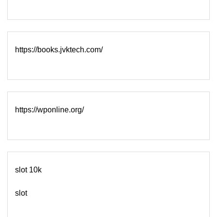
https://books.jvktech.com/
https://wponline.org/
slot 10k
slot