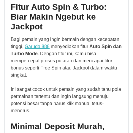
Fitur Auto Spin & Turbo:
Biar Makin Ngebut ke
Jackpot
Bagi pemain yang ingin bermain dengan kecepatan
tinggi,
Garuda 888
menyediakan fitur
Auto Spin dan
Turbo Mode
. Dengan fitur ini, kamu bisa
mempercepat proses putaran dan mencapai fitur
bonus seperti Free Spin atau Jackpot dalam waktu
singkat.
Ini sangat cocok untuk pemain yang sudah tahu pola
permainan tertentu dan ingin langsung menuju
potensi besar tanpa harus klik manual terus-
menerus.
Minimal Deposit Murah,